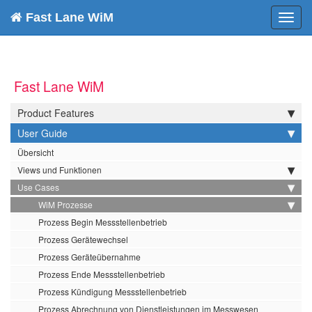
Fast Lane WiM
Toggl
navig
Fast Lane WiM
Product Features
User Guide
Übersicht
Views und Funktionen
Use Cases
WiM Prozesse
Prozess Begin Messstellenbetrieb
Prozess Gerätewechsel
Prozess Geräteübernahme
Prozess Ende Messstellenbetrieb
Prozess Kündigung Messstellenbetrieb
Prozess Abrechnung von Dienstleistungen im Messwesen