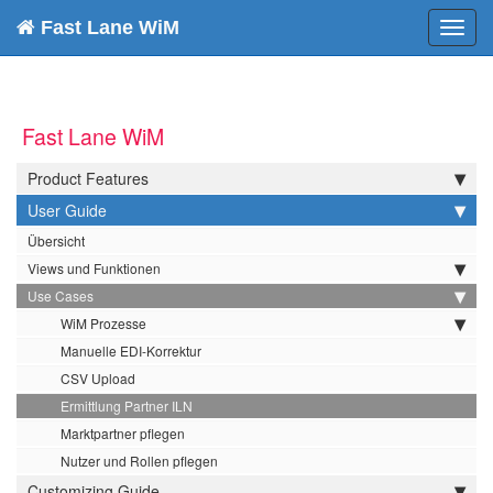
Fast Lane WiM
Toggl
navig
Fast Lane WiM
Product Features
User Guide
Übersicht
Views und Funktionen
Use Cases
WiM Prozesse
Manuelle EDI-Korrektur
CSV Upload
Ermittlung Partner ILN
Marktpartner pflegen
Nutzer und Rollen pflegen
Customizing Guide