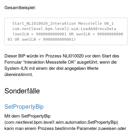
Gesamtbeispiel:
  Start_NLI010020_Interaktion Messstelle OK_1

  com.nextlevel.bpm.level2.wim.LoadAddressData

  (ownILN = 9900000000001 OR ownILN = 99000000000
Dieser BIP würde im Prozess NLI010020 vor dem Start des
Formular “Interaktion Messstelle OK” ausgeführt, wenn die
System-ILN mit einem der drei angegeben Werte
übereinstimmt.
Sonderfälle
SetPropertyBip
Mit dem SetPropertyBip
(com.nextlevel.bpm.level1.wim.automation.SetPropertyBip)
kann man einem Prozess bestimmte Parameter zuweisen oder