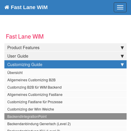
Fast Lane WiM
Toggl
navig
Fast Lane WiM
Product Features
User Guide
Customizing Guide
Übersicht
Allgemeines Customizing B2B
Customzing B2B für WiM Backend
Allgemeines Customizing Fastlane
Customizing Fastlane für Prozesse
Customizing der Wim Weiche
BackendIntegrationPoint
Backendanbindung Generisch (Level 2)
Backendanbindung ISU (Level 2)