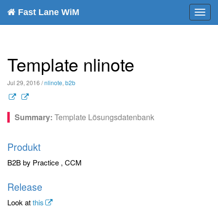
Fast Lane WiM
Toggl
navig
Template nlinote
Jul 29, 2016
/
nlinote
,
b2b
Template Lösungsdatenbank
Produkt
B2B by Practice , CCM
Release
Look at
this